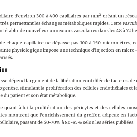
llaire d’environ 300 à 400 capillaires par mm², créant un résea
êtrés permettant les échanges métaboliques rapides. Cette
vascul
ent établir de nouvelles connexions vasculaires dans les 48 à 72 h
de chaque capillaire ne dépasse pas 100 à 150 micromètres, c
ainte physiologique impose une technique d’injection en micro-g
arisés.
tion
isse dépend largement de la libération contrôlée de facteurs de 
enèse, stimulant la prolifération des cellules endothéliales et
ge du patient et son état métabolique.
quant à lui la prolifération des péricytes et des cellules muscu
entes montrent que l’enrichissement du greffon adipeux en fact
cellulaire, passant de 60-70% à 80-85% selon les séries publiées.