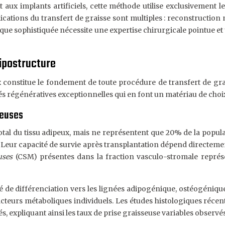
implants artificiels, cette méthode utilise exclusivement les
pplications du transfert de graisse sont multiples : reconstruc
chnique sophistiquée nécessite une expertise chirurgicale point
lipostructure
 constitue le fondement de toute procédure de transfert de grais
 régénératives exceptionnelles qui en font un matériau de choix
teuses
 du tissu adipeux, mais ne représentent que 20% de la populatio
 Leur capacité de survie après transplantation dépend directemen
euses
(CSM) présentes dans la fraction vasculo-stromale représ
é de différenciation vers les lignées adipogénique, ostéogéniqu
s facteurs métaboliques individuels. Les études histologiques ré
, expliquant ainsi les taux de prise graisseuse variables observés