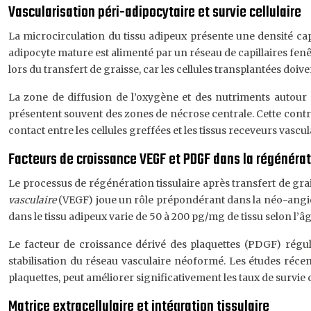
Vascularisation péri-adipocytaire et survie cellulaire
La microcirculation du tissu adipeux présente une densité capi
adipocyte mature est alimenté par un réseau de capillaires fen
lors du transfert de graisse, car les cellules transplantées doiv
La zone de diffusion de l’oxygène et des nutriments autour 
présentent souvent des zones de nécrose centrale. Cette contr
contact entre les cellules greffées et les tissus receveurs vascul
Facteurs de croissance VEGF et PDGF dans la régénéra
Le processus de régénération tissulaire après transfert de gra
vasculaire
(VEGF) joue un rôle prépondérant dans la néo-angiog
dans le tissu adipeux varie de 50 à 200 pg/mg de tissu selon l’â
Le facteur de croissance dérivé des plaquettes (PDGF) régule 
stabilisation du réseau vasculaire néoformé. Les études réc
plaquettes, peut améliorer significativement les taux de survie 
Matrice extracellulaire et intégration tissulaire