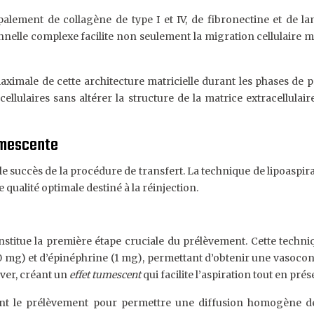
alement de collagène de type I et IV, de fibronectine et de la
onnelle complexe facilite non seulement la migration cellulaire m
aximale de cette architecture matricielle durant les phases de 
cellulaires sans altérer la structure de la matrice extracellulai
umescente
e succès de la procédure de transfert. La technique de lipoaspi
qualité optimale destiné à la réinjection.
nstitue la première étape cruciale du prélèvement. Cette techni
mg) et d’épinéphrine (1 mg), permettant d’obtenir une vasoconst
ever, créant un
effet tumescent
qui facilite l’aspiration tout en prés
avant le prélèvement pour permettre une diffusion homogène de