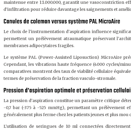
maintenue entre 1:1.000.000, garantit une vasoconstriction ef
d’infiltration pour réduire davantage les saignements et amélio
Canules de coleman versus système PAL MicroAire
Le choix de l’instrumentation d’aspiration influence significa
permettent un prélèvement atraumatique préservant l’archit
membranes adipocytaires fragiles.
Le système PAL (Power-Assisted Liposuction) MicroAire prés
Cependant, les vibrations haute fréquence (4000 cycles/minute)
comparatives montrent des taux de viabilité cellulaire équival
termes de préservation de la fraction vasculo-stromale.
Pression d’aspiration optimale et préservation cellulai
La pression d’aspiration constitue un paramètre critique déte
-0,7 bar (-375 à -525 mmHg), permettant un prélèvement effic
généralement plus ferme chez les patients jeunes et plus mou c
L’utilisation de seringues de 10 ml connectées directemen