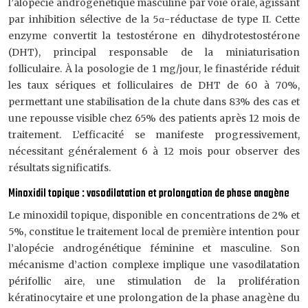
l’alopécie androgénétique masculine par voie orale, agissant
par inhibition sélective de la 5α-réductase de type II. Cette
enzyme convertit la testostérone en dihydrotestostérone
(DHT), principal responsable de la miniaturisation
folliculaire. À la posologie de 1 mg/jour, le finastéride réduit
les taux sériques et folliculaires de DHT de 60 à 70%,
permettant une stabilisation de la chute dans 83% des cas et
une repousse visible chez 65% des patients après 12 mois de
traitement. L’efficacité se manifeste progressivement,
nécessitant généralement 6 à 12 mois pour observer des
résultats significatifs.
Minoxidil topique : vasodilatation et prolongation de phase anagène
Le minoxidil topique, disponible en concentrations de 2% et
5%, constitue le traitement local de première intention pour
l’alopécie androgénétique féminine et masculine. Son
mécanisme d’action complexe implique une vasodilatation
périfollic aire, une stimulation de la prolifération
kératinocytaire et une prolongation de la phase anagène du