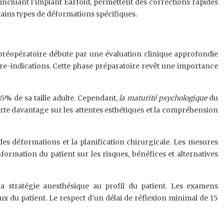
incluant l’implant Earfold, permettent des corrections rapides
rtains types de déformations spécifiques.
 préopératoire débute par une évaluation clinique approfondie
tre-indications. Cette phase préparatoire revêt une importance
5% de sa taille adulte. Cependant,
la maturité psychologique
du
orte davantage sur les attentes esthétiques et la compréhension
 déformations et la planification chirurgicale. Les mesures
formation du patient sur les risques, bénéfices et alternatives
la stratégie anesthésique au profil du patient. Les examens
 du patient. Le respect d’un délai de réflexion minimal de 15