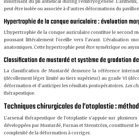
insuffisant du pli antiélical during l’embryogenèse. L’anthélix
peut être isolée ou associée à d’autres déformations du pavillon
Hypertrophie de la conque auriculaire : évaluation mo
L’hypertrophie de la conque auriculaire constitue le second m
poussant littéralement l’oreille vers l’avant. L’évaluatio
anatomiques. Cette hypertrophie peut être symétrique ou asymét
Classification de mustardé et système de gradation d
La classification de Mustardé demeure la référence internati
(décollement léger limité au tiers supérieur) au grade VI (dé
déformation et d’anticiper les résultats postopératoires.
Les ch
thérapeutique.
Techniques chirurgicales de l’otoplastie : métho
L’arsenal thérapeutique de l’otoplastie s’appuie sur plusieu
développées par Mustardé, Furnas et Stenström, constituent les 
complexité de la déformation à corriger.