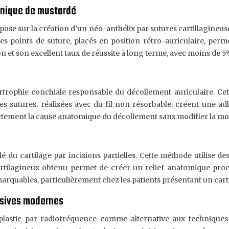
chnique de mustardé
se sur la création d’un néo-anthélix par sutures cartillagineuse
Les points de suture, placés en position rétro-auriculaire, perme
on et son excellent taux de réussite à long terme, avec moins de 5%
rophie conchiale responsable du décollement auriculaire. Cett
 Les sutures, réalisées avec du fil non résorbable, créent une 
ctement la cause anatomique du décollement sans modifier la morp
 du cartilage par incisions partielles. Cette méthode utilise de
 cartilagineux obtenu permet de créer un relief anatomique pr
arquables, particulièrement chez les patients présentant un cart
asives modernes
oplastie par radiofréquence comme alternative aux techniques 