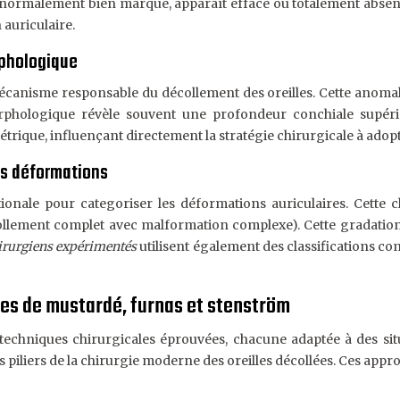
, normalement bien marqué, apparaît effacé ou totalement absent, 
 auriculaire.
rphologique
écanisme responsable du décollement des oreilles. Cette anomali
n morphologique révèle souvent une profondeur conchiale supé
rique, influençant directement la stratégie chirurgicale à adopt
es déformations
onale pour categoriser les déformations auriculaires. Cette c
collement complet avec malformation complexe). Cette gradation 
irurgiens expérimentés
utilisent également des classifications co
des de mustardé, furnas et stenström
rs techniques chirurgicales éprouvées, chacune adaptée à des s
piliers de la chirurgie moderne des oreilles décollées. Ces appro