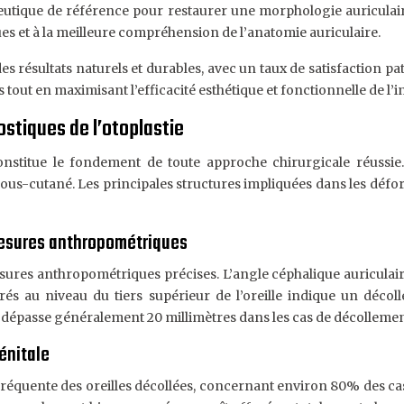
peutique de référence pour restaurer une morphologie auriculai
es et à la meilleure compréhension de l’anatomie auriculaire.
s résultats naturels et durables, avec un taux de satisfaction p
tout en maximisant l’efficacité esthétique et fonctionnelle de l’i
ostiques de l’otoplastie
stitue le fondement de toute approche chirurgicale réussie. 
ous-cutané. Les principales structures impliquées dans les défor
 mesures anthropométriques
sures anthropométriques précises. L’angle céphalique auriculaire, 
és au niveau du tiers supérieur de l’oreille indique un décoll
 dépasse généralement 20 millimètres dans les cas de décollement
énitale
us fréquente des oreilles décollées, concernant environ 80% des