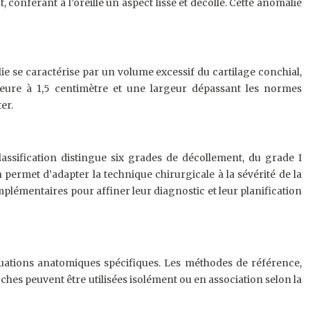
conférant à l’oreille un aspect lisse et décollé. Cette anomalie
e se caractérise par un volume excessif du cartilage conchial,
rieure à 1,5 centimètre et une largeur dépassant les normes
er.
lassification distingue six grades de décollement, du grade I
permet d’adapter la technique chirurgicale à la sévérité de la
mplémentaires pour affiner leur diagnostic et leur planification
ituations anatomiques spécifiques. Les méthodes de référence,
ches peuvent être utilisées isolément ou en association selon la