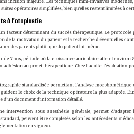
 sans incision majeure. Les techniques mini-invasives modernes, 
uites opératoires simplifiées, bien qu’elles restent limitées à ce
s à l’otoplastie
ue un facteur déterminant du succès thérapeutique. Le protocole
on de la motivation du patient et la recherche d’éventuelles con
aner des parents plutôt que du patient lui-même.
de 7 ans, période où la croissance auriculaire atteint environ 8
n adhésion au projet thérapeutique. Chez l’adulte, l’évaluation p
graphie standardisée permettant l’analyse morphométrique des
uident le choix de la technique opératoire la plus adaptée. L’in
ise d’un document d’information détaillé.
une intervention sous anesthésie générale, permet d’adapter 
standard, peuvent être complétés selon les antécédents médicaux
glementation en vigueur.