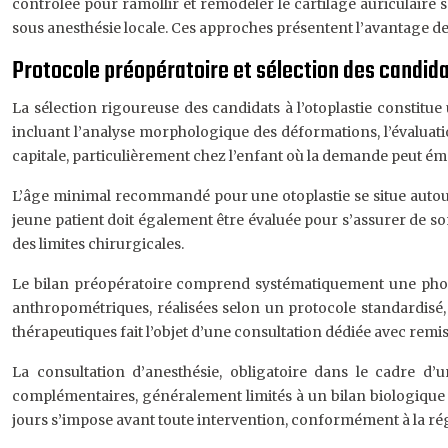
contrôlée pour ramollir et remodeler le cartilage auriculaire
sous anesthésie locale. Ces approches présentent l’avantage de s
Protocole préopératoire et sélection des candidat
La sélection rigoureuse des candidats à l’otoplastie constit
incluant l’analyse morphologique des déformations, l’évaluati
capitale, particulièrement chez l’enfant où la demande peut ém
L’âge minimal recommandé pour une otoplastie se situe autour 
jeune patient doit également être évaluée pour s’assurer de so
des limites chirurgicales.
Le bilan préopératoire comprend systématiquement une photo
anthropométriques, réalisées selon un protocole standardisé, g
thérapeutiques fait l’objet d’une consultation dédiée avec rem
La consultation d’anesthésie, obligatoire dans le cadre d’
complémentaires, généralement limités à un bilan biologique 
jours s’impose avant toute intervention, conformément à la ré