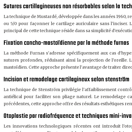
Sutures cartillagineuses non résorbables selon la te
La technique de Mustardé, développée dans les années 1960, repo
ou 5/0 pour façonner le cartilage auriculaire sans l’inciser. 
principal de cette technique réside dans sa simplicité d’exécuti
Fixation concho-mastoïdienne par la méthode furnas
La méthode Furnas s’adresse spécifiquement aux cas d’hypert
sutures profondes, réduisant ainsi la projection de l’oreille.
mastoïdien. Cette approche présente l’avantage de traiter dire
Incision et remodelage cartilagineux selon stenström
La technique de Stenström privilégie l’affaiblissement contrôlé
antiélical pour faciliter son pliage naturel. Le remodelage
précédentes, cette approche offre des résultats esthétiques rem
Otoplastie par radiofréquence et techniques mini-inv
Les innovations technologiques récentes ont introduit l’ot