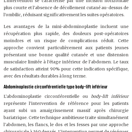
L’intervention se caractérise par une incision horizontale
plus courte et l’absence de décollement cutané au-dessus de
l’ombilic, réduisant significativement les suites opératoires.
Les avantages de la mini-abdominoplastie incluent une
récupération plus rapide, des douleurs post-opératoires
moindres et un risque de complications réduit. Cette
approche convient particulièrement aux patients jeunes
présentant une bonne qualité cutanée et une distension
musculaire limitée à l’étage inférieur de l’abdomen. Le taux
de satisfaction atteint 90% pour cette indication spécifique,
avec des résultats durables à long terme.
Abdominoplastie circonférentielle type body-lift inférieur
L’abdominoplastie circonférentielle ou
body-lift inférieur
représente l’intervention de référence pour les patients
ayant subi un amaigrissement massif après chirurgie
bariatrique. Cette technique ambitieuse traite simultanément
l’abdomen, les flancs, le dos et les fesses par une approche
chirurgicale à 360 degrés. L’intervention permet de réséquer