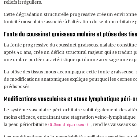
reliefs irréguliers.
Cette dégradation structurelle progressive crée un environne
tonicité musculaire associée à l’altération du septum orbitaire
Fonte du coussinet graisseux malaire et ptôse des ti
La fonte progressive du coussinet graisseux malaire constitue 
après 40 ans, crée un déficit structural majeur qui se traduit 
une ombre portée caractéristique qui donne au visage une expres
La ptôse des tissus mous accompagne cette fonte graisseuse, 
de modifications anatomiques explique pourquoi les cernes cons
prédisposés.
Modifications vasculaires et stase lymphatique péri-or
Le système vasculaire péri-orbitaire subit également des altér
moins efficace, entraînant une stagnation veino-lymphatique qui 
la peau périorbitaire
, rend les vaisseaux s
(0.5mm d'épaisseur)