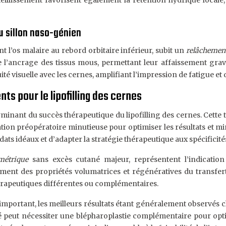
 vieillissement favorisent également la rétention hydrique loca
u sillon naso-génien
nt l’os malaire au rebord orbitaire inférieur, subit un
relâchemen
l’ancrage des tissus mous, permettant leur affaissement gravit
 visuelle avec les cernes, amplifiant l’impression de fatigue et 
ts pour le lipofilling des cernes
rminant du succès thérapeutique du lipofilling des cernes. Cett
uation préopératoire minutieuse pour optimiser les résultats et 
dats idéaux et d’adapter la stratégie thérapeutique aux spécificité
umétrique
sans excès cutané majeur, représentent l’indication
inement des propriétés volumatrices et régénératives du transfe
érapeutiques différentes ou complémentaires.
 important, les meilleurs résultats étant généralement observés c
cié peut nécessiter une blépharoplastie complémentaire pour opt