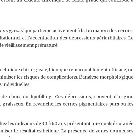
le, créant un œdème chronique de faible grade qui contribue à
t progressif
qui participe activement à la formation des cernes.
ationnel et l’accentuation des dépressions périorbitaires. Le
de vieillissement prématuré.
e technique chirurgicale, bien que remarquablement efficace, ne
minimiser les risques de complications. L’analyse morphologique
s individuelles.
 de choix du lipofilling. Ces dépressions, souvent d’origine
rt graisseux. En revanche, les cernes pigmentaires purs ou les
hez les individus de 30 à 60 ans présentant une qualité cutanée
imiser le résultat esthétique. La présence de zones donneuses