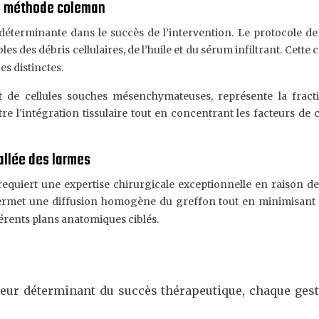
 la méthode coleman
e déterminante dans le succès de l’intervention. Le protocole 
s des débris cellulaires, de l’huile et du sérum infiltrant. Cette 
es distinctes.
t de cellules souches mésenchymateuses, représente la fraction
 l’intégration tissulaire tout en concentrant les facteurs de cr
vallée des larmes
equiert une expertise chirurgicale exceptionnelle en raison de 
rmet une diffusion homogène du greffon tout en minimisant le
férents plans anatomiques ciblés.
cteur déterminant du succès thérapeutique, chaque gest