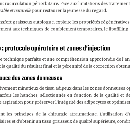
 microcirculation périorbitaire. Face aux limitations des traiteme
able et naturelle
pour restaurer la jeunesse du regard.
sfert graisseux autologue, exploite les propriétés régénératives
rement aux techniques de comblement temporaires, le lipofilling
e : protocole opératoire et zones d’injection
rise technique parfaite et une compréhension approfondie de l’an
a qualité du résultat final et la pérennité de la correction obtenu
 douce des zones donneuses
èvement minutieux de tissu adipeux dans les zones donneuses opti
fois les hanches, sélectionnés en fonction de la qualité et de 
e aspiration pour préserver l’intégrité des adipocytes et optimiser 
 les principes de la chirurgie atraumatique. L’utilisation d
res et d’obtenir un tissu graisseux de qualité supérieure, condit