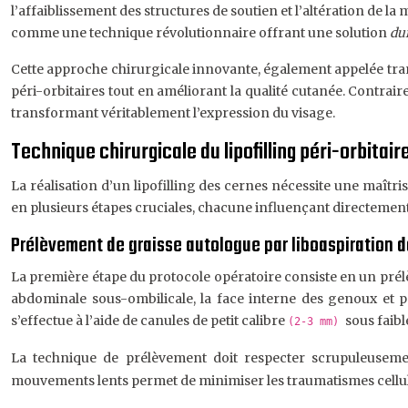
l’affaiblissement des structures de soutien et l’altération de la
comme une technique révolutionnaire offrant une solution
dur
Cette approche chirurgicale innovante, également appelée tran
péri-orbitaires tout en améliorant la qualité cutanée. Contrai
transformant véritablement l’expression du visage.
Technique chirurgicale du lipofilling péri-orbitair
La réalisation d’un lipofilling des cernes nécessite une maît
en plusieurs étapes cruciales, chacune influençant directement l
Prélèvement de graisse autologue par liboaspiration
La première étape du protocole opératoire consiste en un prél
abdominale sous-ombilicale, la face interne des genoux et par
s’effectue à l’aide de canules de petit calibre
sous faibl
(2-3 mm)
La technique de prélèvement doit respecter scrupuleusement
mouvements lents permet de minimiser les traumatismes cellulai