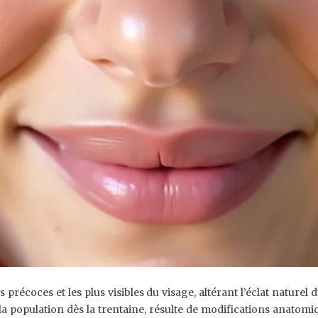
s précoces et les plus visibles du visage, altérant l’éclat nature
a population dès la trentaine, résulte de modifications anatom