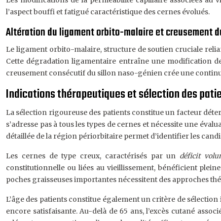
Les modifications de la perméabilité capillaire associées au
l’aspect bouffi et fatigué caractéristique des cernes évolués.
Altération du ligament orbito-malaire et creusement d
Le ligament orbito-malaire, structure de soutien cruciale relia
Cette dégradation ligamentaire entraîne une modification de 
creusement consécutif du sillon naso-génien crée une continuité
Indications thérapeutiques et sélection des patien
La sélection rigoureuse des patients constitue un facteur déte
s’adresse pas à tous les types de cernes et nécessite une éval
détaillée de la région périorbitaire permet d’identifier les candi
Les cernes de type creux, caractérisés par un
déficit vol
constitutionnelle ou liées au vieillissement, bénéficient ple
poches graisseuses importantes nécessitent des approches th
L’âge des patients constitue également un critère de sélection
encore satisfaisante. Au-delà de 65 ans, l’excès cutané asso