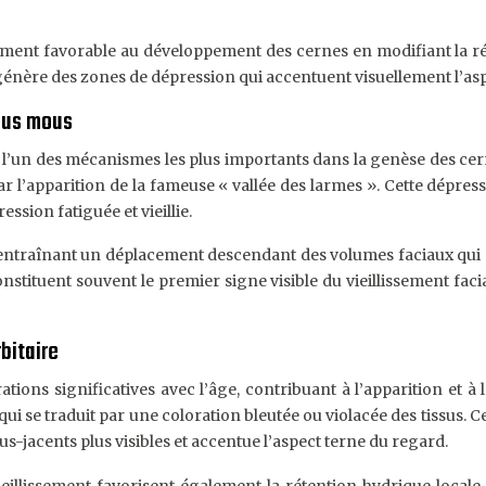
ment favorable au développement des cernes en modifiant la répa
 génère des zones de dépression qui accentuent visuellement l’as
ssus mous
l’un des mécanismes les plus importants dans la genèse des cerne
par l’apparition de la fameuse « vallée des larmes ». Cette dépres
sion fatiguée et vieillie.
entraînant un déplacement descendant des volumes faciaux qui a
tituent souvent le premier signe visible du vieillissement facial
bitaire
ations significatives avec l’âge, contribuant à l’apparition et 
se traduit par une coloration bleutée ou violacée des tissus. Cet
ous-jacents plus visibles et accentue l’aspect terne du regard.