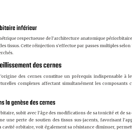
itaire inférieur
trique respectueuse de l’architecture anatomique périorbitaire
des tissus. Cette réinjection s’effectue par passes multiples selo
erchés.
ieillissement des cernes
rigine des cernes constitue un prérequis indispensable à le
ucturelles complexes affectant simultanément les composants c
ans la genèse des cernes
itaire, subit avec l’âge des modifications de sa tonicité et de s
e une perte de soutien des tissus sus-jacents, favorisant l’ap
 cavité orbitaire, voit également sa résistance diminuer, permet