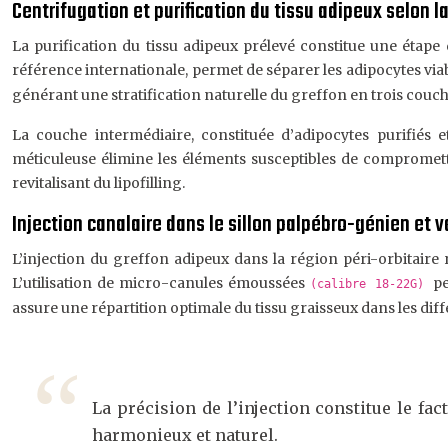
Centrifugation et purification du tissu adipeux selon
La purification du tissu adipeux prélevé constitue une étap
référence internationale, permet de séparer les adipocytes viable
générant une stratification naturelle du greffon en trois couch
La couche intermédiaire, constituée d’adipocytes purifiés e
méticuleuse élimine les éléments susceptibles de compromettre
revitalisant du lipofilling.
Injection canalaire dans le sillon palpébro-génien et 
L’injection du greffon adipeux dans la région péri-orbitaire r
L’utilisation de micro-canules émoussées
pe
(calibre 18-22G)
assure une répartition optimale du tissu graisseux dans les dif
La précision de l’injection constitue le fa
harmonieux et naturel.