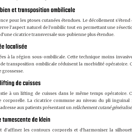
ien et transposition ombilicale
nce pour les ptoses cutanées étendues. Le décollement s’étend 
ve l’aspect naturel de l’ombilic tout en permettant une résection
d’une cicatrice transversale sus-pubienne plus étendue.
e localisée
s à la région sous-ombilicale. Cette technique moins invasive 
e de transposition ombilicale réduisent la morbidité opératoire.
 grossesse.
ifting de cuisses
ie à un lifting de cuisses dans le même temps opératoire. C
e corporelle. La cicatrice commune au niveau du pli inguinal m
s’adresse aux patients présentant un
relâchement cutané généralis
e tumescente de klein
t d’affiner les contours corporels et d’harmoniser la silhouett