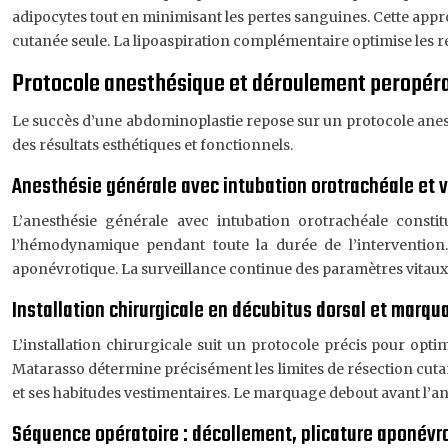
adipocytes tout en minimisant les pertes sanguines. Cette appr
cutanée seule. La lipoaspiration complémentaire optimise les r
Protocole anesthésique et déroulement peropéra
Le succès d’une abdominoplastie repose sur un protocole anest
des résultats esthétiques et fonctionnels.
Anesthésie générale avec intubation orotrachéale et v
L’anesthésie générale avec intubation orotrachéale consti
l’hémodynamique pendant toute la durée de l’intervention. 
aponévrotique. La surveillance continue des paramètres vitaux 
Installation chirurgicale en décubitus dorsal et marq
L’installation chirurgicale suit un protocole précis pour opti
Matarasso détermine précisément les limites de résection cutané
et ses habitudes vestimentaires. Le marquage debout avant l’a
Séquence opératoire : décollement, plicature aponévr