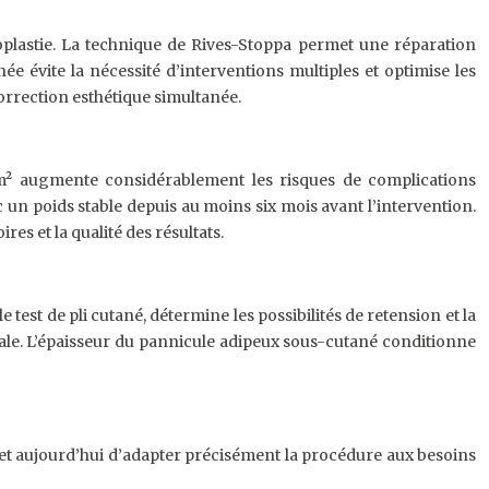
oplastie. La technique de Rives-Stoppa permet une réparation
e évite la nécessité d’interventions multiples et optimise les
orrection esthétique simultanée.
g/m² augmente considérablement les risques de complications
un poids stable depuis au moins six mois avant l’intervention.
es et la qualité des résultats.
test de pli cutané, détermine les possibilités de retension et la
gicale. L’épaisseur du pannicule adipeux sous-cutané conditionne
et aujourd’hui d’adapter précisément la procédure aux besoins