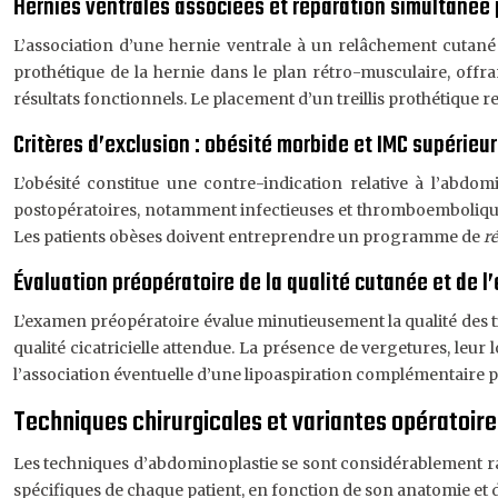
Hernies ventrales associées et réparation simultanée
L’association d’une hernie ventrale à un relâchement cutané
prothétique de la hernie dans le plan rétro-musculaire, offra
résultats fonctionnels. Le placement d’un treillis prothétique
Critères d’exclusion : obésité morbide et IMC supérieur
L’obésité constitue une contre-indication relative à l’abd
postopératoires, notamment infectieuses et thromboemboliques.
Les patients obèses doivent entreprendre un programme de
r
Évaluation préopératoire de la qualité cutanée et de l’é
L’examen préopératoire évalue minutieusement la qualité des tiss
qualité cicatricielle attendue. La présence de vergetures, leur
l’association éventuelle d’une lipoaspiration complémentaire p
Techniques chirurgicales et variantes opératoire
Les techniques d’abdominoplastie se sont considérablement ra
spécifiques de chaque patient, en fonction de son anatomie et d