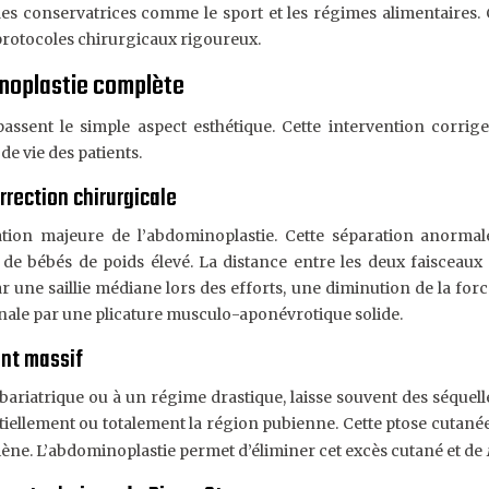
es conservatrices comme le sport et les régimes alimentaires. 
 protocoles chirurgicaux rigoureux.
inoplastie complète
passent le simple aspect esthétique. Cette intervention cor
de vie des patients.
rrection chirurgicale
cation majeure de l’abdominoplastie. Cette séparation anor
 de bébés de poids élevé. La distance entre les deux faisceaux
ar une saillie médiane lors des efforts, une diminution de la fo
nale par une plicature musculo-aponévrotique solide.
nt massif
 bariatrique ou à un régime drastique, laisse souvent des séquel
rtiellement ou totalement la région pubienne. Cette ptose cut
giène. L’abdominoplastie permet d’éliminer cet excès cutané et de