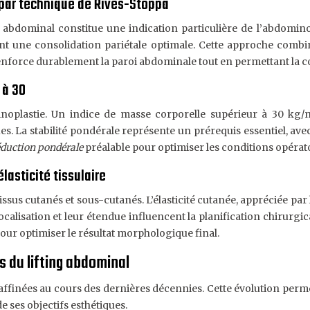
 par technique de Rives-Stoppa
 abdominal constitue une indication particulière de l’abdomin
nt une consolidation pariétale optimale. Cette approche combiné
 renforce durablement la paroi abdominale tout en permettant la c
 à 30
ominoplastie. Un indice de masse corporelle supérieur à 30 k
 La stabilité pondérale représente un prérequis essentiel, avec 
éduction pondérale
préalable pour optimiser les conditions opératoir
lasticité tissulaire
us cutanés et sous-cutanés. L’élasticité cutanée, appréciée par le 
 localisation et leur étendue influencent la planification chirur
our optimiser le résultat morphologique final.
s du lifting abdominal
ffinées au cours des dernières décennies. Cette évolution perm
e ses objectifs esthétiques.