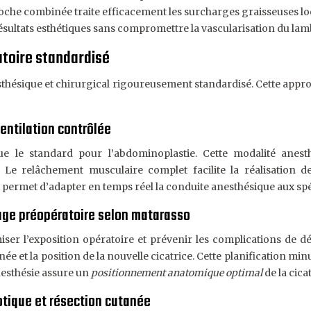
oche combinée traite efficacement les surcharges graisseuses loc
ésultats esthétiques sans compromettre la vascularisation du la
toire standardisé
hésique et chirurgical rigoureusement standardisé. Cette approch
entilation contrôlée
tue le standard pour l’abdominoplastie. Cette modalité anest
Le relâchement musculaire complet facilite la réalisation des
permet d’adapter en temps réel la conduite anesthésique aux spéc
uage préopératoire selon matarasso
miser l’exposition opératoire et prévenir les complications de 
e et la position de la nouvelle cicatrice. Cette planification m
nesthésie assure un
positionnement anatomique optimal
de la cica
otique et résection cutanée