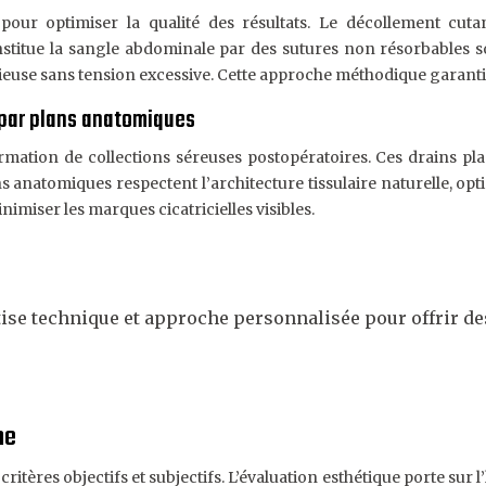
our optimiser la qualité des résultats. Le décollement cutan
titue la sangle abdominale par des sutures non résorbables soli
use sans tension excessive. Cette approche méthodique garanti
s par plans anatomiques
rmation de collections séreuses postopératoires. Ces drains plac
ans anatomiques respectent l’architecture tissulaire naturelle, o
imiser les marques cicatricielles visibles.
e technique et approche personnalisée pour offrir des 
me
ritères objectifs et subjectifs. L’évaluation esthétique porte sur